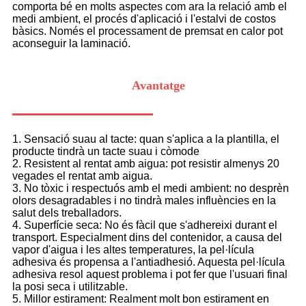
comporta bé en molts aspectes com ara la relació amb el
medi ambient, el procés d'aplicació i l'estalvi de costos
bàsics. Només el processament de premsat en calor pot
aconseguir la laminació.
Avantatge
1. Sensació suau al tacte: quan s'aplica a la plantilla, el
producte tindrà un tacte suau i còmode
2. Resistent al rentat amb aigua: pot resistir almenys 20
vegades el rentat amb aigua.
3. No tòxic i respectuós amb el medi ambient: no desprèn
olors desagradables i no tindrà males influències en la
salut dels treballadors.
4. Superfície seca: No és fàcil que s'adhereixi durant el
transport. Especialment dins del contenidor, a causa del
vapor d'aigua i les altes temperatures, la pel·lícula
adhesiva és propensa a l'antiadhesió. Aquesta pel·lícula
adhesiva resol aquest problema i pot fer que l'usuari final
la posi seca i utilitzable.
5. Millor estirament: Realment molt bon estirament en