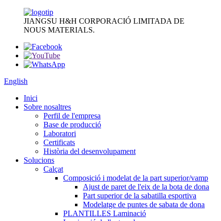
JIANGSU H&H CORPORACIÓ LIMITADA DE
NOUS MATERIALS.
English
Inici
Sobre nosaltres
Perfil de l'empresa
Base de producció
Laboratori
Certificats
Història del desenvolupament
Solucions
Calçat
Composició i modelat de la part superior/vamp
Ajust de paret de l'eix de la bota de dona
Part superior de la sabatilla esportiva
Modelatge de puntes de sabata de dona
PLANTILLES Laminació