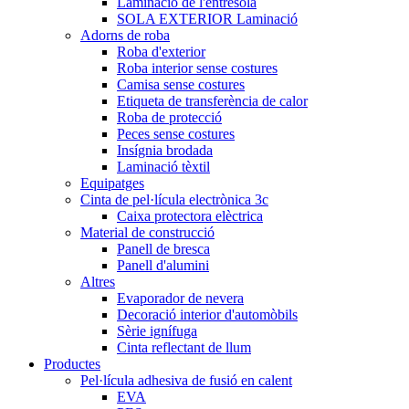
Laminació de l'entresola
SOLA EXTERIOR Laminació
Adorns de roba
Roba d'exterior
Roba interior sense costures
Camisa sense costures
Etiqueta de transferència de calor
Roba de protecció
Peces sense costures
Insígnia brodada
Laminació tèxtil
Equipatges
Cinta de pel·lícula electrònica 3c
Caixa protectora elèctrica
Material de construcció
Panell de bresca
Panell d'alumini
Altres
Evaporador de nevera
Decoració interior d'automòbils
Sèrie ignífuga
Cinta reflectant de llum
Productes
Pel·lícula adhesiva de fusió en calent
EVA