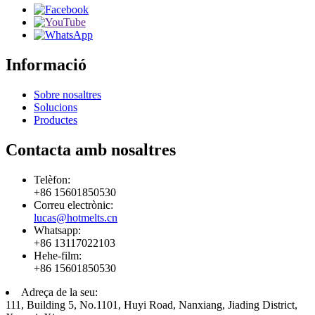
Informació
Sobre nosaltres
Solucions
Productes
Contacta amb nosaltres
Telèfon:
+86 15601850530
Correu electrònic:
lucas@hotmelts.cn
Whatsapp:
+86 13117022103
Hehe-film:
+86 15601850530
Adreça de la seu:
111, Building 5, No.1101, Huyi Road, Nanxiang, Jiading District,