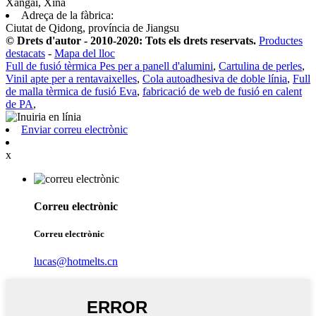
Xangai, Xina
Adreça de la fàbrica:
Ciutat de Qidong, província de Jiangsu
© Drets d'autor - 2010-2020: Tots els drets reservats.
Productes
destacats
-
Mapa del lloc
Full de fusió tèrmica Pes per a panell d'alumini
,
Cartulina de perles
,
Vinil apte per a rentavaixelles
,
Cola autoadhesiva de doble línia
,
Full
de malla tèrmica de fusió Eva
,
fabricació de web de fusió en calent
de PA
,
Enviar correu electrònic
x
Correu electrònic
Correu electrònic
lucas@hotmelts.cn