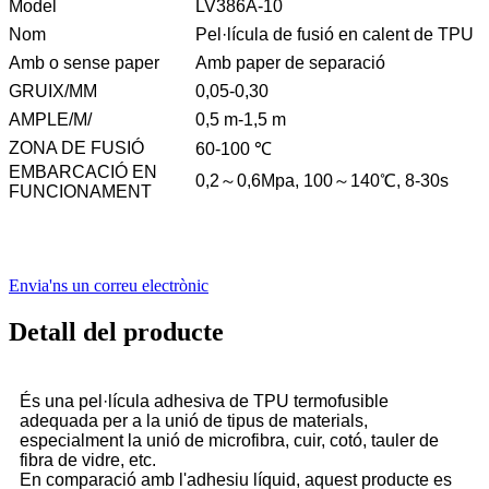
Model
LV386A-10
Nom
Pel·lícula de fusió en calent de TPU
Amb o sense paper
Amb paper de separació
GRUIX/MM
0,05-0,30
AMPLE/M/
0,5 m-1,5 m
ZONA DE FUSIÓ
60-100 ℃
EMBARCACIÓ EN
0,2～0,6Mpa, 100～140℃, 8-30s
FUNCIONAMENT
Envia'ns un correu electrònic
Detall del producte
És una pel·lícula adhesiva de TPU termofusible
adequada per a la unió de tipus de materials,
especialment la unió de microfibra, cuir, cotó, tauler de
fibra de vidre, etc.
En comparació amb l'adhesiu líquid, aquest producte es