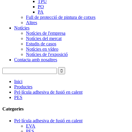
TPU
PO
PA
Full de protecció de pintura de cotxes
Altres
Notícies
Notícies de l'empresa
Notícies del mercat
Estudis de casos
Notícies en vídeo
Notícies de l'exposició
Contacta amb nosaltres
Inici
Productes
Pel·lícula adhesiva de fusió en calent
PES
Categories
Pel·lícula adhesiva de fusió en calent
EVA
PES