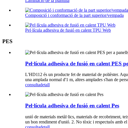
Laminació de la plantilla
Composició i conformació de la part superior/vempada
Pel·lícula adhesiva de fusió en calent TPU Web
PES
Pel·lícula adhesiva de fusió en calent PES p
L'HD112 és un producte fet de material de polièster. Aque
una amplada normal d'1 m, altres amplades s'han de persona
consulta
detall
Pel·lícula adhesiva de fusió en calent Pes
unió de materials metàl·lics, materials de recobriment, teixi
un bon rendiment d'unió. 2. No tòxic i respectuós amb el
consulta
detall