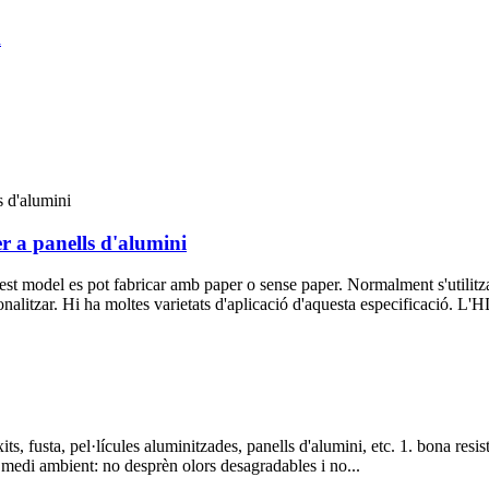
er a panells d'alumini
st model es pot fabricar amb paper o sense paper. Normalment s'utilitza
litzar. Hi ha moltes varietats d'aplicació d'aquesta especificació. L'HD1
ts, fusta, pel·lícules aluminitzades, panells d'alumini, etc. 1. bona resis
 medi ambient: no desprèn olors desagradables i no...