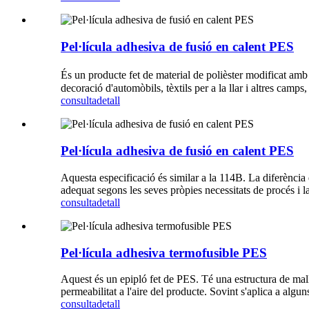
Pel·lícula adhesiva de fusió en calent PES
És un producte fet de material de polièster modificat amb
decoració d'automòbils, tèxtils per a la llar i altres cam
consulta
detall
Pel·lícula adhesiva de fusió en calent PES
Aquesta especificació és similar a la 114B. La diferència 
adequat segons les seves pròpies necessitats de procés i la 
consulta
detall
Pel·lícula adhesiva termofusible PES
Aquest és un epipló fet de PES. Té una estructura de malla
permeabilitat a l'aire del producte. Sovint s'aplica a algun
consulta
detall