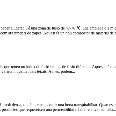
 paper alliberat. Té una zona de fusió de 47-70 ℃, una amplada d'1 m qu
ps, com ara brodats de xapes. Aquest és un nou compostor de material de b
és que tenen un índex de fusió i rangs de fusió diferents. Aquesta té una
varietat i qualitat dels teixits. A més, podem...
 molt densa, que li permet obtenir una bona transpirabilitat. Quan es co
s productes que requereixen una permeabilitat a l'aire relativament alta..