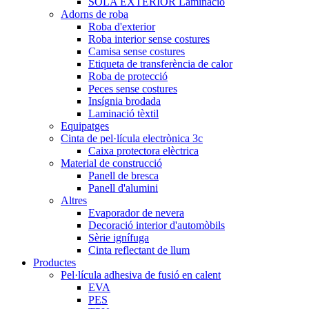
SOLA EXTERIOR Laminació
Adorns de roba
Roba d'exterior
Roba interior sense costures
Camisa sense costures
Etiqueta de transferència de calor
Roba de protecció
Peces sense costures
Insígnia brodada
Laminació tèxtil
Equipatges
Cinta de pel·lícula electrònica 3c
Caixa protectora elèctrica
Material de construcció
Panell de bresca
Panell d'alumini
Altres
Evaporador de nevera
Decoració interior d'automòbils
Sèrie ignífuga
Cinta reflectant de llum
Productes
Pel·lícula adhesiva de fusió en calent
EVA
PES