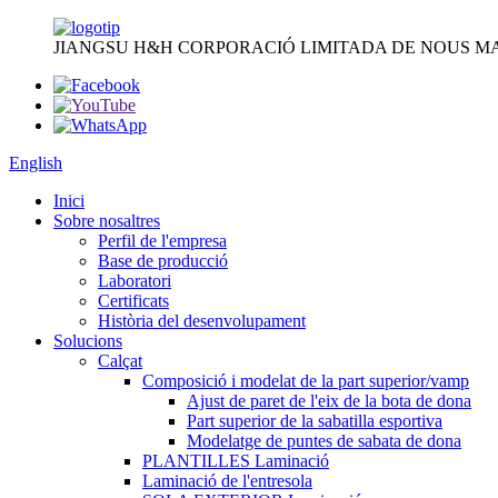
JIANGSU H&H CORPORACIÓ LIMITADA DE NOUS MA
English
Inici
Sobre nosaltres
Perfil de l'empresa
Base de producció
Laboratori
Certificats
Història del desenvolupament
Solucions
Calçat
Composició i modelat de la part superior/vamp
Ajust de paret de l'eix de la bota de dona
Part superior de la sabatilla esportiva
Modelatge de puntes de sabata de dona
PLANTILLES Laminació
Laminació de l'entresola