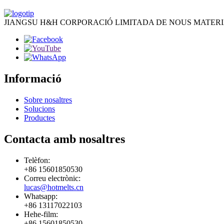
JIANGSU H&H CORPORACIÓ LIMITADA DE NOUS MATERI
Informació
Sobre nosaltres
Solucions
Productes
Contacta amb nosaltres
Telèfon:
+86 15601850530
Correu electrònic:
lucas@hotmelts.cn
Whatsapp:
+86 13117022103
Hehe-film:
+86 15601850530