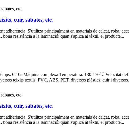
xits, cuir, sabates, etc.
 adherència. S'utilitza principalment en materials de calçat, roba, accesso
 1. bona resistència a la laminació: quan s'aplica al tèxtil, el producte...
Temps: 6-10s Màquina complexa Temperatura: 130-170℃ Velocitat del 
iversos teixits tèxtils, PVC, ABS, PET, diversos plàstics, cuir i diversos.
xits, cuir, sabates, etc.
 adherència. S'utilitza principalment en materials de calçat, roba, accesso
 1. bona resistència a la laminació: quan s'aplica al tèxtil, el producte...