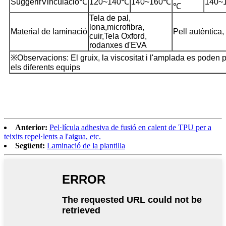
Suggerir
Vinculació
℃
120~140℃
140~160℃
140~
℃
Tela de pal,
lona,
microfibra,
Material de laminació
Pell autèntica, 
cuir,
Tela Oxford,
rodanxes d'EVA
※Observacions: El gruix, la viscositat i l'amplada es poden
els diferents equips
Anterior:
Pel·lícula adhesiva de fusió en calent de TPU per a
teixits repel·lents a l'aigua, etc.
Següent:
Laminació de la plantilla