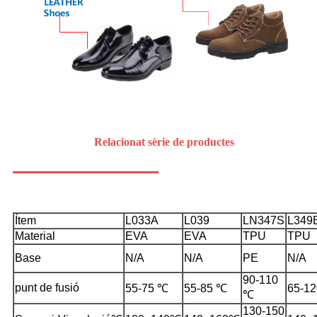
Relacionat
sèrie de productes
Ítem
L033A
L039
LN347S
L349
Material
EVA
EVA
TPU
TPU
Base
N/A
N/A
PE
N/A
90-110
punt de fusió
55-75 ℃
55-85 ℃
65-1
℃
130-150