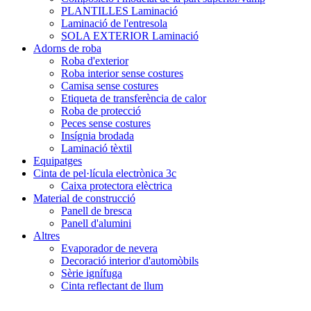
PLANTILLES Laminació
Laminació de l'entresola
SOLA EXTERIOR Laminació
Adorns de roba
Roba d'exterior
Roba interior sense costures
Camisa sense costures
Etiqueta de transferència de calor
Roba de protecció
Peces sense costures
Insígnia brodada
Laminació tèxtil
Equipatges
Cinta de pel·lícula electrònica 3c
Caixa protectora elèctrica
Material de construcció
Panell de bresca
Panell d'alumini
Altres
Evaporador de nevera
Decoració interior d'automòbils
Sèrie ignífuga
Cinta reflectant de llum