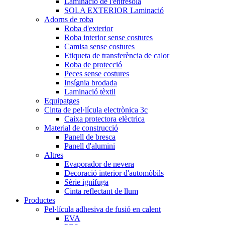
Laminació de l'entresola
SOLA EXTERIOR Laminació
Adorns de roba
Roba d'exterior
Roba interior sense costures
Camisa sense costures
Etiqueta de transferència de calor
Roba de protecció
Peces sense costures
Insígnia brodada
Laminació tèxtil
Equipatges
Cinta de pel·lícula electrònica 3c
Caixa protectora elèctrica
Material de construcció
Panell de bresca
Panell d'alumini
Altres
Evaporador de nevera
Decoració interior d'automòbils
Sèrie ignífuga
Cinta reflectant de llum
Productes
Pel·lícula adhesiva de fusió en calent
EVA