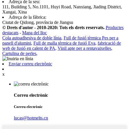
Adreça de la seu:
111, Building 5, No.1101, Huyi Road, Nanxiang, Jiading District,
Xangai, Xina
Adreça de la fàbrica:
Ciutat de Qidong, província de Jiangsu
© Drets d'autor - 2010-2020: Tots els drets reservats.
Productes
destacats
-
Mapa del lloc
Cola autoadhesiva de doble línia
,
Full de fusió tèrmica Pes per a
panell d'alumini
,
Full de malla tèrmica de fusió Eva
,
fabricació de
web de fusió en calent de PA
,
Vinil apte per a rentavaixelles
,
Cartulina de perles
,
Enviar correu electrònic
x
Correu electrònic
Correu electrònic
lucas@hotmelts.cn