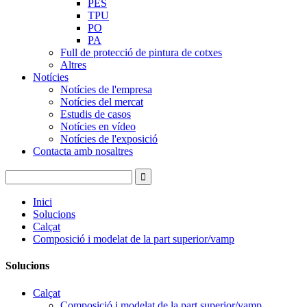
PES
TPU
PO
PA
Full de protecció de pintura de cotxes
Altres
Notícies
Notícies de l'empresa
Notícies del mercat
Estudis de casos
Notícies en vídeo
Notícies de l'exposició
Contacta amb nosaltres
Inici
Solucions
Calçat
Composició i modelat de la part superior/vamp
Solucions
Calçat
Composició i modelat de la part superior/vamp