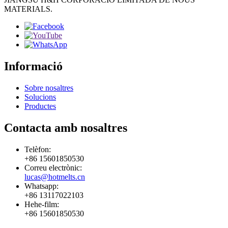
MATERIALS.
Informació
Sobre nosaltres
Solucions
Productes
Contacta amb nosaltres
Telèfon:
+86 15601850530
Correu electrònic:
lucas@hotmelts.cn
Whatsapp:
+86 13117022103
Hehe-film:
+86 15601850530