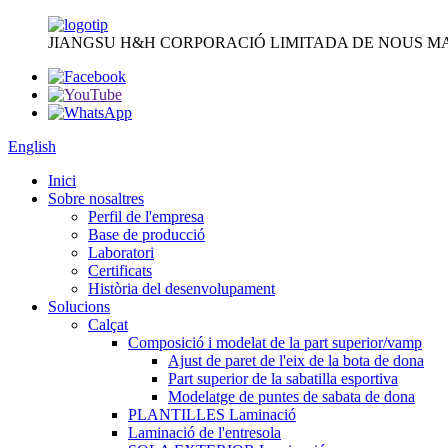
JIANGSU H&H CORPORACIÓ LIMITADA DE NOUS MA
English
Inici
Sobre nosaltres
Perfil de l'empresa
Base de producció
Laboratori
Certificats
Història del desenvolupament
Solucions
Calçat
Composició i modelat de la part superior/vamp
Ajust de paret de l'eix de la bota de dona
Part superior de la sabatilla esportiva
Modelatge de puntes de sabata de dona
PLANTILLES Laminació
Laminació de l'entresola