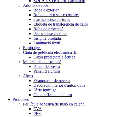
SOLA EXTERIOR Laminació
Adorns de roba
Roba d'exterior
Roba interior sense costures
Camisa sense costures
Etiqueta de transferència de calor
Roba de protecció
Peces sense costures
Insígnia brodada
Laminació tèxtil
Equipatges
Cinta de pel·lícula electrònica 3c
Caixa protectora elèctrica
Material de construcció
Panell de bresca
Panell d'alumini
Altres
Evaporador de nevera
Decoració interior d'automòbils
Sèrie ignífuga
Cinta reflectant de llum
Productes
Pel·lícula adhesiva de fusió en calent
EVA
PES