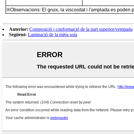
※Observacions: El gruix, la viscositat i l'amplada es poden 
Anterior:
Composició i conformació de la part superior/vempada
Següent:
Laminació de la mitja sola