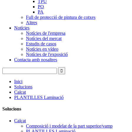
TPU
PO
PA
Full de protecció de pintura de cotxes
Altres
Notícies
Notícies de l'empresa
Notícies del mercat
Estudis de casos
Notícies en vídeo
Notícies de l'exposició
Contacta amb nosaltres
Inici
Solucions
Calçat
PLANTILLES Laminació
Solucions
Calçat
Composició i modelat de la part superior/vamp
PLANTILLES Laminació