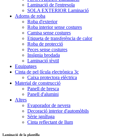
Laminació de l'entresola
SOLA EXTERIOR Laminació
Adorns de roba
Roba d'exterior
Roba interior sense costures
Camisa sense costures
Etiqueta de transferència de calor
Roba de protecció
Peces sense costures
Insígnia brodada
Laminació tèxtil
Equipatges
Cinta de pel·lícula electrònica 3c
Caixa protectora elèctrica
Material de construcció
Panell de bresca
Panell d'alumini
Altres
Evaporador de nevera
Decoració interior d'automòbils
Sèrie ignífuga
Cinta reflectant de llum
Laminació de la plantilla