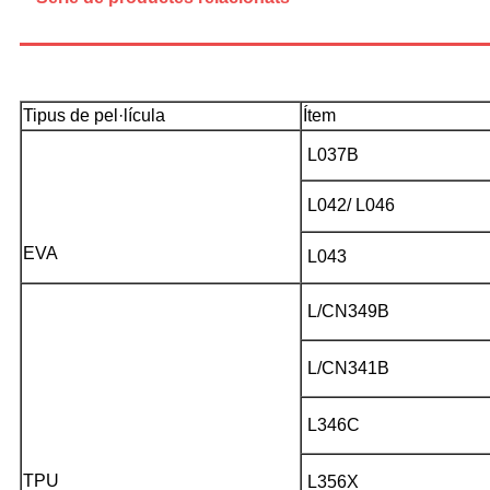
Tipus de pel·lícula
Ítem
L037B
L042/ L046
EVA
L043
L/CN349B
L/CN341B
L346C
TPU
L356X