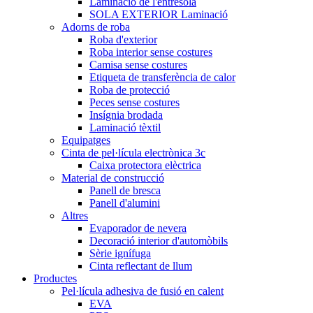
Laminació de l'entresola
SOLA EXTERIOR Laminació
Adorns de roba
Roba d'exterior
Roba interior sense costures
Camisa sense costures
Etiqueta de transferència de calor
Roba de protecció
Peces sense costures
Insígnia brodada
Laminació tèxtil
Equipatges
Cinta de pel·lícula electrònica 3c
Caixa protectora elèctrica
Material de construcció
Panell de bresca
Panell d'alumini
Altres
Evaporador de nevera
Decoració interior d'automòbils
Sèrie ignífuga
Cinta reflectant de llum
Productes
Pel·lícula adhesiva de fusió en calent
EVA