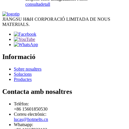
consulta
detall
JIANGSU H&H CORPORACIÓ LIMITADA DE NOUS
MATERIALS.
Informació
Sobre nosaltres
Solucions
Productes
Contacta amb nosaltres
Telèfon:
+86 15601850530
Correu electrònic:
lucas@hotmelts.cn
Whatsapp: