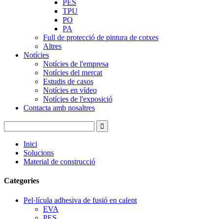
PES
TPU
PO
PA
Full de protecció de pintura de cotxes
Altres
Notícies
Notícies de l'empresa
Notícies del mercat
Estudis de casos
Notícies en vídeo
Notícies de l'exposició
Contacta amb nosaltres
Inici
Solucions
Material de construcció
Categories
Pel·lícula adhesiva de fusió en calent
EVA
PES