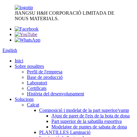
JIANGSU H&H CORPORACIÓ LIMITADA DE
NOUS MATERIALS.
English
Inici
Sobre nosaltres
Perfil de l'empresa
Base de producció
Laboratori
Certificats
Història del desenvolupament
Solucions
Calçat
Composició i modelat de la part superior/vamp
Ajust de paret de l'eix de la bota de dona
Part superior de la sabatilla esportiva
Modelatge de puntes de sabata de dona
PLANTILLES Laminació