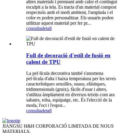
altres materials i premsant amb calor el contingut
esculpit a la tela. Es tracta d'un material compost
respectuós amb el medi ambient, l'amplada i el
color es poden personalitzar. Els usuaris poden
utilitzar aquest material per fer pr...
consulta
detall
Full de decoració d'estil de fusió en
calent de TPU
La pel·lícula decorativa també s'anomena
pel·lícula d'alta i baixa temperatura per les seves
característiques senzilles, suaus, elàstiques,
tridimensionals (gruix), fàcils d'usar i altres,
s'utilitza àmpliament en diversos teixits com ara
sabates, roba, equipatge, etc. És l'elecció de la
moda, l'oci i l'espor...
consulta
detall
JIANGSU H&H CORPORACIÓ LIMITADA DE NOUS
MATERIALS.