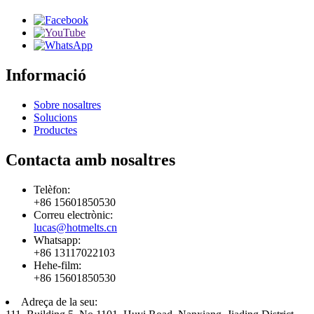
Informació
Sobre nosaltres
Solucions
Productes
Contacta amb nosaltres
Telèfon:
+86 15601850530
Correu electrònic:
lucas@hotmelts.cn
Whatsapp:
+86 13117022103
Hehe-film:
+86 15601850530
Adreça de la seu: