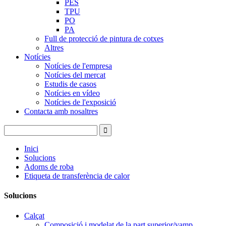
PES
TPU
PO
PA
Full de protecció de pintura de cotxes
Altres
Notícies
Notícies de l'empresa
Notícies del mercat
Estudis de casos
Notícies en vídeo
Notícies de l'exposició
Contacta amb nosaltres
Inici
Solucions
Adorns de roba
Etiqueta de transferència de calor
Solucions
Calçat
Composició i modelat de la part superior/vamp