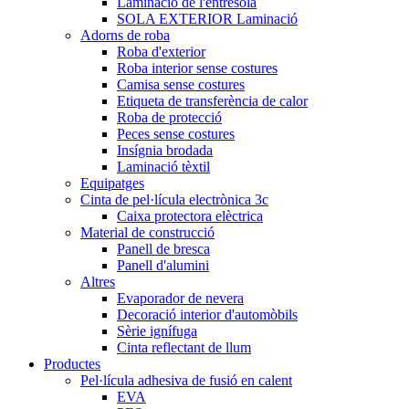
Laminació de l'entresola
SOLA EXTERIOR Laminació
Adorns de roba
Roba d'exterior
Roba interior sense costures
Camisa sense costures
Etiqueta de transferència de calor
Roba de protecció
Peces sense costures
Insígnia brodada
Laminació tèxtil
Equipatges
Cinta de pel·lícula electrònica 3c
Caixa protectora elèctrica
Material de construcció
Panell de bresca
Panell d'alumini
Altres
Evaporador de nevera
Decoració interior d'automòbils
Sèrie ignífuga
Cinta reflectant de llum
Productes
Pel·lícula adhesiva de fusió en calent
EVA