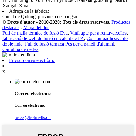
111, Building 5, No.1101, Huyi Road, Nanxiang, Jiading District,
Xangai, Xina
Adreça de la fàbrica:
Ciutat de Qidong, província de Jiangsu
© Drets d'autor - 2010-2020: Tots els drets reservats.
Productes
destacats
-
Mapa del lloc
Full de malla tèrmica de fusió Eva
,
Vinil apte per a rentavaixelles
,
fabricació de web de fusió en calent de PA
,
Cola autoadhesiva de
doble línia
,
Full de fusió tèrmica Pes per a panell d'alumini
,
Cartulina de perles
,
Enviar correu electrònic
x
Correu electrònic
Correu electrònic
lucas@hotmelts.cn