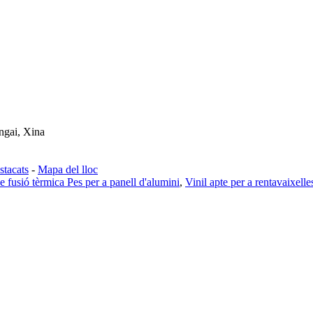
ngai, Xina
stacats
-
Mapa del lloc
e fusió tèrmica Pes per a panell d'alumini
,
Vinil apte per a rentavaixelle