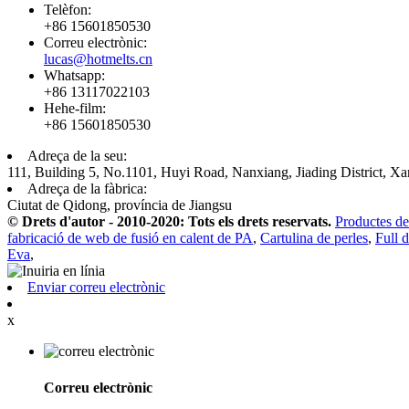
Telèfon:
+86 15601850530
Correu electrònic:
lucas@hotmelts.cn
Whatsapp:
+86 13117022103
Hehe-film:
+86 15601850530
Adreça de la seu:
111, Building 5, No.1101, Huyi Road, Nanxiang, Jiading District, Xa
Adreça de la fàbrica:
Ciutat de Qidong, província de Jiangsu
© Drets d'autor - 2010-2020: Tots els drets reservats.
Productes de
fabricació de web de fusió en calent de PA
,
Cartulina de perles
,
Full d
Eva
,
Enviar correu electrònic
x
Correu electrònic