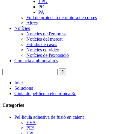
TPU
PO
PA
Full de protecció de pintura de cotxes
Altres
Notícies
Notícies de l'empresa
Notícies del mercat
Estudis de casos
Notícies en vídeo
Notícies de l'exposició
Contacta amb nosaltres
Inici
Solucions
Cinta de pel·lícula electrònica 3c
Categories
Pel·lícula adhesiva de fusió en calent
EVA
PES
TPU