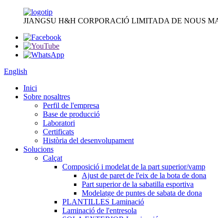
JIANGSU H&H CORPORACIÓ LIMITADA DE NOUS MA
English
Inici
Sobre nosaltres
Perfil de l'empresa
Base de producció
Laboratori
Certificats
Història del desenvolupament
Solucions
Calçat
Composició i modelat de la part superior/vamp
Ajust de paret de l'eix de la bota de dona
Part superior de la sabatilla esportiva
Modelatge de puntes de sabata de dona
PLANTILLES Laminació
Laminació de l'entresola