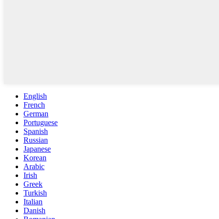
English
French
German
Portuguese
Spanish
Russian
Japanese
Korean
Arabic
Irish
Greek
Turkish
Italian
Danish