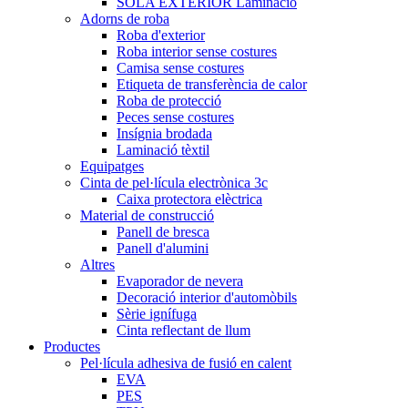
SOLA EXTERIOR Laminació
Adorns de roba
Roba d'exterior
Roba interior sense costures
Camisa sense costures
Etiqueta de transferència de calor
Roba de protecció
Peces sense costures
Insígnia brodada
Laminació tèxtil
Equipatges
Cinta de pel·lícula electrònica 3c
Caixa protectora elèctrica
Material de construcció
Panell de bresca
Panell d'alumini
Altres
Evaporador de nevera
Decoració interior d'automòbils
Sèrie ignífuga
Cinta reflectant de llum
Productes
Pel·lícula adhesiva de fusió en calent
EVA
PES