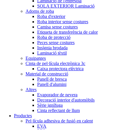
Laminació de l'entresola
SOLA EXTERIOR Laminació
Adorns de roba
Roba d'exterior
Roba interior sense costures
Camisa sense costures
Etiqueta de transferència de calor
Roba de protecció
Peces sense costures
Insígnia brodada
Laminació tèxtil
Equipatges
Cinta de pel·lícula electrònica 3c
Caixa protectora elèctrica
Material de construcció
Panell de bresca
Panell d'alumini
Altres
Evaporador de nevera
Decoració interior d'automòbils
Sèrie ignífuga
Cinta reflectant de llum
Productes
Pel·lícula adhesiva de fusió en calent
EVA