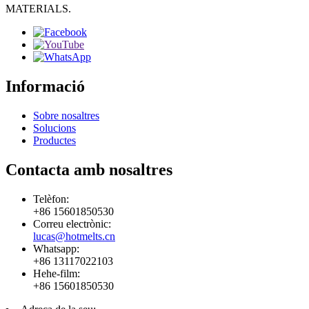
MATERIALS.
Informació
Sobre nosaltres
Solucions
Productes
Contacta amb nosaltres
Telèfon:
+86 15601850530
Correu electrònic:
lucas@hotmelts.cn
Whatsapp:
+86 13117022103
Hehe-film:
+86 15601850530