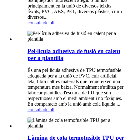
blanquejador fluorescent afegit. S'utilitza
principalment en la unió de diversos teixits
tèxtils, PVC, ABS, PET, diversos plàstics, cuir i
diversos...
consulta
detall
Pel·lícula adhesiva de fusió en calent
per a plantilla
És una pel·lícula adhesiva de TPU termofusible
adequada per a la unió de PVC, cuir artificial,
tela, fibra i altres materials que requereixen una
temperatura més baixa. Normalment s'utilitza per
fabricar plantilles d'escuma de PU que són
respectuoses amb el medi ambient i no tòxiques.
En comparació amb la unió amb cola líquida,...
consulta
detall
Làmina de cola termofusible TPU per