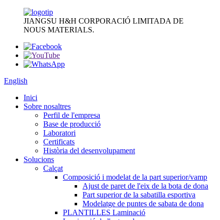
JIANGSU H&H CORPORACIÓ LIMITADA DE
NOUS MATERIALS.
English
Inici
Sobre nosaltres
Perfil de l'empresa
Base de producció
Laboratori
Certificats
Història del desenvolupament
Solucions
Calçat
Composició i modelat de la part superior/vamp
Ajust de paret de l'eix de la bota de dona
Part superior de la sabatilla esportiva
Modelatge de puntes de sabata de dona
PLANTILLES Laminació