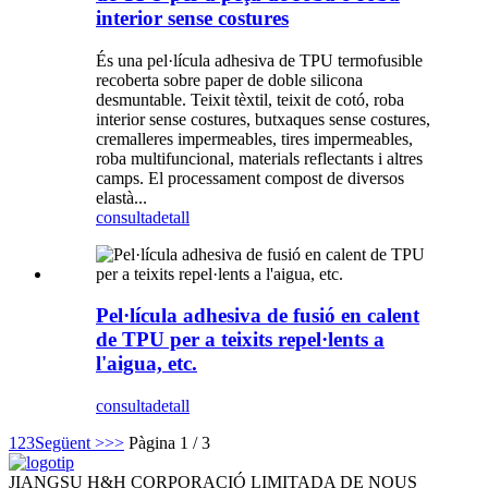
interior sense costures
És una pel·lícula adhesiva de TPU termofusible
recoberta sobre paper de doble silicona
desmuntable. Teixit tèxtil, teixit de cotó, roba
interior sense costures, butxaques sense costures,
cremalleres impermeables, tires impermeables,
roba multifuncional, materials reflectants i altres
camps. El processament compost de diversos
elastà...
consulta
detall
Pel·lícula adhesiva de fusió en calent
de TPU per a teixits repel·lents a
l'aigua, etc.
consulta
detall
1
2
3
Següent >
>>
Pàgina 1 / 3
JIANGSU H&H CORPORACIÓ LIMITADA DE NOUS