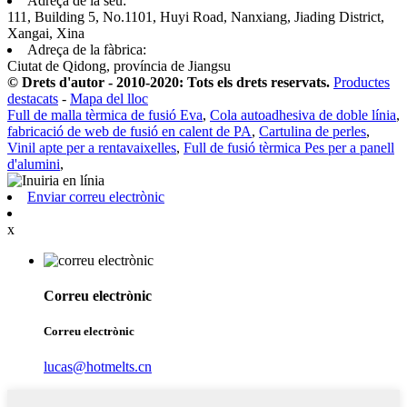
Adreça de la seu:
111, Building 5, No.1101, Huyi Road, Nanxiang, Jiading District,
Xangai, Xina
Adreça de la fàbrica:
Ciutat de Qidong, província de Jiangsu
© Drets d'autor - 2010-2020: Tots els drets reservats.
Productes
destacats
-
Mapa del lloc
Full de malla tèrmica de fusió Eva
,
Cola autoadhesiva de doble línia
,
fabricació de web de fusió en calent de PA
,
Cartulina de perles
,
Vinil apte per a rentavaixelles
,
Full de fusió tèrmica Pes per a panell
d'alumini
,
Enviar correu electrònic
x
Correu electrònic
Correu electrònic
lucas@hotmelts.cn