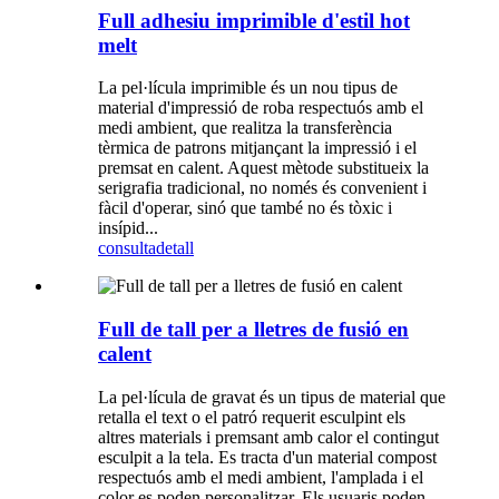
Full adhesiu imprimible d'estil hot
melt
La pel·lícula imprimible és un nou tipus de
material d'impressió de roba respectuós amb el
medi ambient, que realitza la transferència
tèrmica de patrons mitjançant la impressió i el
premsat en calent. Aquest mètode substitueix la
serigrafia tradicional, no només és convenient i
fàcil d'operar, sinó que també no és tòxic i
insípid...
consulta
detall
Full de tall per a lletres de fusió en
calent
La pel·lícula de gravat és un tipus de material que
retalla el text o el patró requerit esculpint els
altres materials i premsant amb calor el contingut
esculpit a la tela. Es tracta d'un material compost
respectuós amb el medi ambient, l'amplada i el
color es poden personalitzar. Els usuaris poden