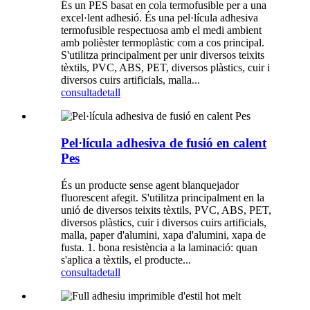
És un PES basat en cola termofusible per a una
excel·lent adhesió. És una pel·lícula adhesiva
termofusible respectuosa amb el medi ambient
amb polièster termoplàstic com a cos principal.
S'utilitza principalment per unir diversos teixits
tèxtils, PVC, ABS, PET, diversos plàstics, cuir i
diversos cuirs artificials, malla...
consulta
detall
Pel·lícula adhesiva de fusió en calent
Pes
És un producte sense agent blanquejador
fluorescent afegit. S'utilitza principalment en la
unió de diversos teixits tèxtils, PVC, ABS, PET,
diversos plàstics, cuir i diversos cuirs artificials,
malla, paper d'alumini, xapa d'alumini, xapa de
fusta. 1. bona resistència a la laminació: quan
s'aplica a tèxtils, el producte...
consulta
detall