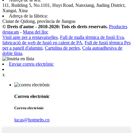
111, Building 5, No.1101, Huyi Road, Nanxiang, Jiading District,
Xangai, Xina
Adreça de la fàbrica:
Ciutat de Qidong, província de Jiangsu
© Drets d'autor - 2010-2020: Tots els drets reservats.
Productes
destacats
-
Mapa del lloc
Vinil apte per a rentavaixelles
,
Full de malla tèrmica de fusió Eva
,
fabricació de web de fusió en calent de PA
,
Full de fusió tèrmica Pes
per a panell d'alumini
,
Cartulina de perles
,
Cola autoadhesiva de
doble línia
,
Enviar correu electrònic
x
Correu electrònic
Correu electrònic
lucas@hotmelts.cn