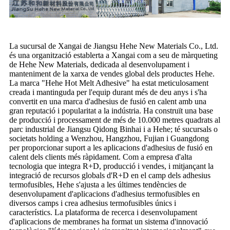
La sucursal de Xangai de Jiangsu Hehe New Materials Co., Ltd.
és una organització establerta a Xangai com a seu de màrqueting
de Hehe New Materials, dedicada al desenvolupament i
manteniment de la xarxa de vendes global dels productes Hehe.
La marca "Hehe Hot Melt Adhesive" ha estat meticulosament
creada i mantinguda per l'equip durant més de deu anys i s'ha
convertit en una marca d'adhesius de fusió en calent amb una
gran reputació i popularitat a la indústria. Ha construït una base
de producció i processament de més de 10.000 metres quadrats al
parc industrial de Jiangsu Qidong Binhai i a Hehe; té sucursals o
societats holding a Wenzhou, Hangzhou, Fujian i Guangdong
per proporcionar suport a les aplicacions d'adhesius de fusió en
calent dels clients més ràpidament. Com a empresa d'alta
tecnologia que integra R+D, producció i vendes, i mitjançant la
integració de recursos globals d'R+D en el camp dels adhesius
termofusibles, Hehe s'ajusta a les últimes tendències de
desenvolupament d'aplicacions d'adhesius termofusibles en
diversos camps i crea adhesius termofusibles únics i
característics. La plataforma de recerca i desenvolupament
d'aplicacions de membranes ha format un sistema d'innovació