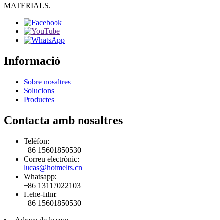
MATERIALS.
Informació
Sobre nosaltres
Solucions
Productes
Contacta amb nosaltres
Telèfon:
+86 15601850530
Correu electrònic:
lucas@hotmelts.cn
Whatsapp:
+86 13117022103
Hehe-film:
+86 15601850530
Adreça de la seu: