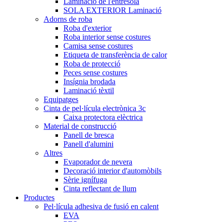
Laminació de l'entresola
SOLA EXTERIOR Laminació
Adorns de roba
Roba d'exterior
Roba interior sense costures
Camisa sense costures
Etiqueta de transferència de calor
Roba de protecció
Peces sense costures
Insígnia brodada
Laminació tèxtil
Equipatges
Cinta de pel·lícula electrònica 3c
Caixa protectora elèctrica
Material de construcció
Panell de bresca
Panell d'alumini
Altres
Evaporador de nevera
Decoració interior d'automòbils
Sèrie ignífuga
Cinta reflectant de llum
Productes
Pel·lícula adhesiva de fusió en calent
EVA