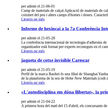
per admin el 21-06-01
Camp de materials de calçat Aplicació de materials de calçat
coixinet del peu i altres camps d'homes i dones. Caracterí
Llegeix-ne més
Informe de hexincai a la 7a Conferència Int
per admin el 21-05-28
La conferència internacional de tecnologia d'adhesius de 
organitzador està format per experts reconeguts en el camp 
Llegeix-ne més
jaqueta de cotxe invisible Carescar
per admin el 21-05-19
Perfil de la marca Baobei és una filial de Shanghai Yan
de la plataforma de la seu de Hehe New Materials (codi d
Llegeix-ne més
«L'autodisciplina em dóna llibertat», la pr
per admin el 21-04-22
A primera hora del matí del 15 d'abril, els concursants d