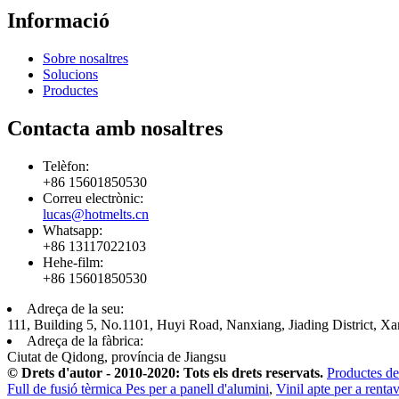
Informació
Sobre nosaltres
Solucions
Productes
Contacta amb nosaltres
Telèfon:
+86 15601850530
Correu electrònic:
lucas@hotmelts.cn
Whatsapp:
+86 13117022103
Hehe-film:
+86 15601850530
Adreça de la seu:
111, Building 5, No.1101, Huyi Road, Nanxiang, Jiading District, Xa
Adreça de la fàbrica:
Ciutat de Qidong, província de Jiangsu
© Drets d'autor - 2010-2020: Tots els drets reservats.
Productes de
Full de fusió tèrmica Pes per a panell d'alumini
,
Vinil apte per a rentav