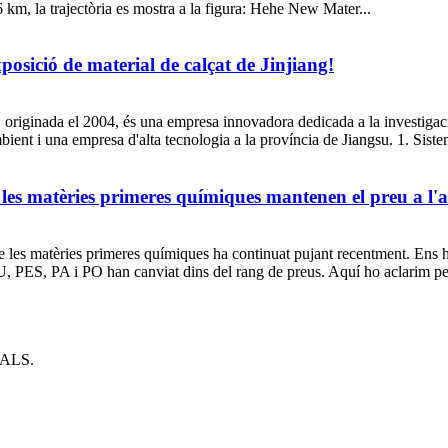
km, la trajectòria es mostra a la figura: Hehe New Mater...
xposició de material de calçat de Jinjiang!
 originada el 2004, és una empresa innovadora dedicada a la investigac
ient i una empresa d'alta tecnologia a la província de Jiangsu. 1. Siste
 les matèries primeres químiques mantenen el preu a l'a
de les matèries primeres químiques ha continuat pujant recentment. Ens h
, PES, PA i PO han canviat dins del rang de preus. Aquí ho aclarim per
ALS.