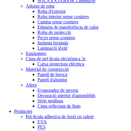
SOLA EXTERIOR Laminació
Adorns de roba
Roba d'exterior
Roba interior sense costures
Camisa sense costures
Etiqueta de transferència de calor
Roba de protecció
Peces sense costures
Insígnia brodada
Laminació tèxtil
Equipatges
Cinta de pel·lícula electrònica 3c
Caixa protectora elèctrica
Material de construcció
Panell de bresca
Panell d'alumini
Altres
Evaporador de nevera
Decoració interior d'automòbils
Sèrie ignífuga
Cinta reflectant de llum
Productes
Pel·lícula adhesiva de fusió en calent
EVA
PES