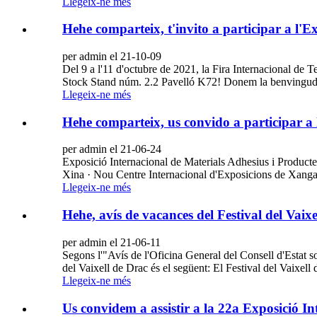
Llegeix-ne més
Hehe comparteix, t'invito a participar a l'Ex
per admin el 21-10-09
Del 9 a l'11 d'octubre de 2021, la Fira Internacional de 
Stock Stand núm. 2.2 Pavelló K72! Donem la benvinguda a n
Llegeix-ne més
Hehe comparteix, us convido a participar a 
per admin el 21-06-24
Exposició Internacional de Materials Adhesius i Product
Xina · Nou Centre Internacional d'Exposicions de Xan
Llegeix-ne més
Hehe, avís de vacances del Festival del Vaixe
per admin el 21-06-11
Segons l'"Avís de l'Oficina General del Consell d'Estat so
del Vaixell de Drac és el següent: El Festival del Vaixell d
Llegeix-ne més
Us convidem a assistir a la 22a Exposició In