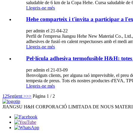
saludable de 6 km de la Copa Hehe. Cursa saludable de 6 
Llegeix-ne més
Hehe comparteix i t'invita a participar a l'e
per admin el 21-04-22
Perfil de l'empresa Jiangsu Hehe New Material Co., Ltd.,
adhesives de fusió en calent respectuoses amb el medi amb
Llegeix-ne més
Pel·lícula adhesiva termofusible H&H: totes
per admin el 21-03-09
Benvolguts clients, per alguna raó imprevisible, el preu 
tempesta de preus. Tots els nostres productes d'EVA, TPU
Llegeix-ne més
1
2
Següent >
>>
Pàgina 1 / 2
JIANGSU H&H CORPORACIÓ LIMITADA DE NOUS MATERI