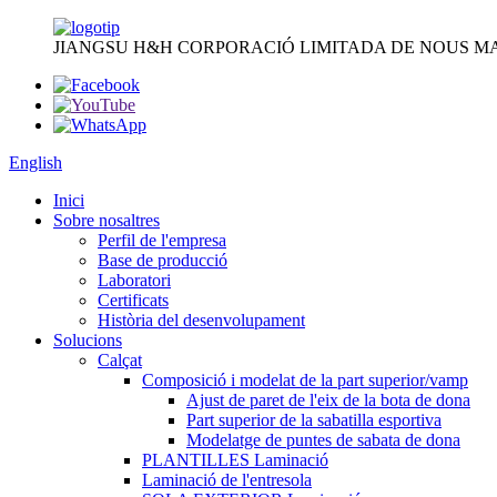
JIANGSU H&H CORPORACIÓ LIMITADA DE NOUS MA
English
Inici
Sobre nosaltres
Perfil de l'empresa
Base de producció
Laboratori
Certificats
Història del desenvolupament
Solucions
Calçat
Composició i modelat de la part superior/vamp
Ajust de paret de l'eix de la bota de dona
Part superior de la sabatilla esportiva
Modelatge de puntes de sabata de dona
PLANTILLES Laminació
Laminació de l'entresola