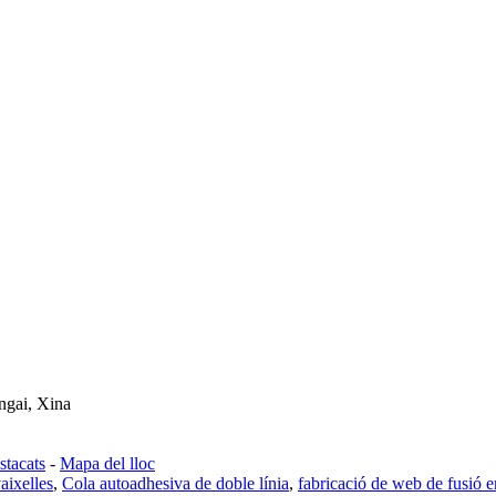
ngai, Xina
stacats
-
Mapa del lloc
aixelles
,
Cola autoadhesiva de doble línia
,
fabricació de web de fusió 