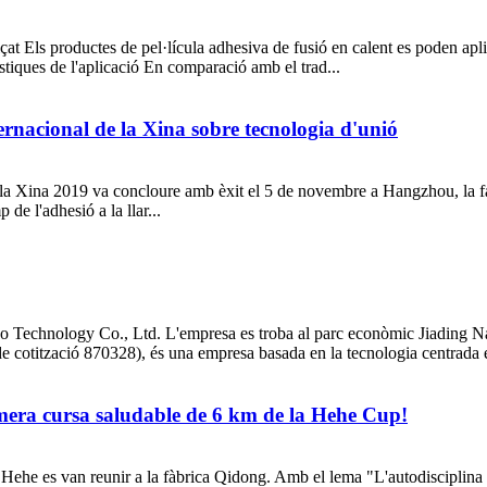
 Els productes de pel·lícula adhesiva de fusió en calent es poden aplicar a
stiques de l'aplicació En comparació amb el trad...
ernacional de la Xina sobre tecnologia d'unió
la Xina 2019 va concloure amb èxit el 5 de novembre a Hangzhou, la famos
de l'adhesió a la llar...
bao Technology Co., Ltd. L'empresa es troba al parc econòmic Jiading 
e cotització 870328), és una empresa basada en la tecnologia centrada e
imera cursa saludable de 6 km de la Hehe Cup!
e Hehe es van reunir a la fàbrica Qidong. Amb el lema "L'autodisciplina