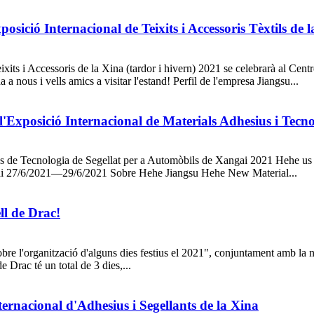
posició Internacional de Teixits i Accessoris Tèxtils de 
Teixits i Accessoris de la Xina (tardor i hivern) 2021 se celebrarà al 
ous i vells amics a visitar l'estand! Perfil de l'empresa Jiangsu...
l'Exposició Internacional de Materials Adhesius i Tecn
es de Tecnologia de Segellat per a Automòbils de Xangai 2021 Hehe us
gai 27/6/2021—29/6/2021 Sobre Hehe Jiangsu Hehe New Material...
ll de Drac!
bre l'organització d'alguns dies festius el 2021", conjuntament amb la no
e Drac té un total de 3 dies,...
ternacional d'Adhesius i Segellants de la Xina