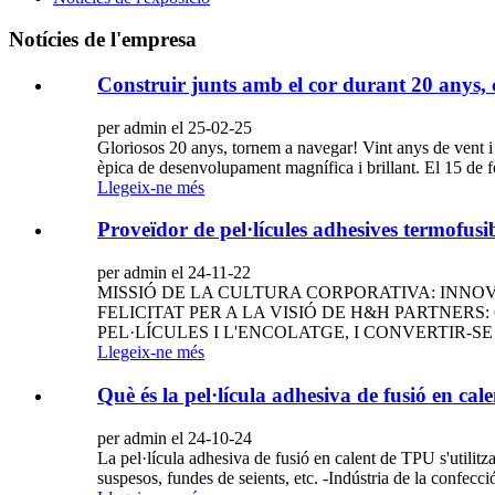
Notícies de l'empresa
Construir junts amb el cor durant 20 anys, 
per admin el 25-02-25
Gloriosos 20 anys, tornem a navegar! Vint anys de vent i
èpica de desenvolupament magnífica i brillant. El 15 de f
Llegeix-ne més
Proveïdor de pel·lícules adhesives termofusi
per admin el 24-11-22
MISSIÓ DE LA CULTURA CORPORATIVA: INNOV
FELICITAT PER A LA VISIÓ DE H&H PARTNERS
PEL·LÍCULES I L'ENCOLATGE, I CONVERTIR-SE EN UN
Llegeix-ne més
Què és la pel·lícula adhesiva de fusió en ca
per admin el 24-10-24
La pel·lícula adhesiva de fusió en calent de TPU s'utilitza
suspesos, fundes de seients, etc. -Indústria de la confecci