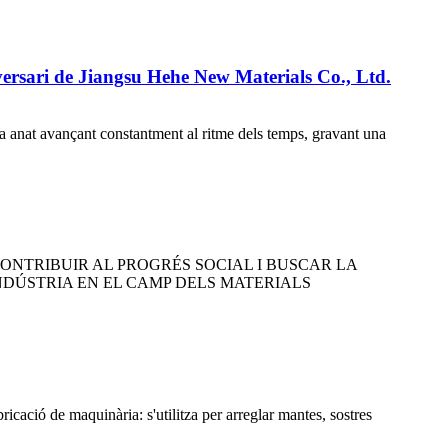
iversari de Jiangsu Hehe New Materials Co., Ltd.
ha anat avançant constantment al ritme dels temps, gravant una
ONTRIBUIR AL PROGRÉS SOCIAL I BUSCAR LA
INDÚSTRIA EN EL CAMP DELS MATERIALS
ricació de maquinària: s'utilitza per arreglar mantes, sostres