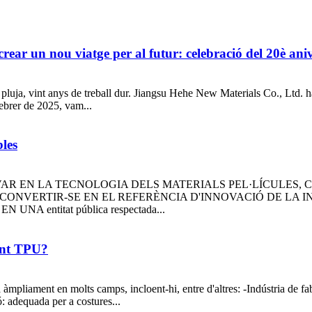
crear un nou viatge per al futur: celebració del 20è an
 pluja, vint anys de treball dur. Jiangsu Hehe New Materials Co., Ltd. 
ebrer de 2025, vam...
bles
AR EN LA TECNOLOGIA DELS MATERIALS PEL·LÍCULES, C
: CONVERTIR-SE EN EL REFERÈNCIA D'INNOVACIÓ DE LA 
A entitat pública respectada...
lent TPU?
 àmpliament en molts camps, incloent-hi, entre d'altres: -Indústria de fab
ó: adequada per a costures...