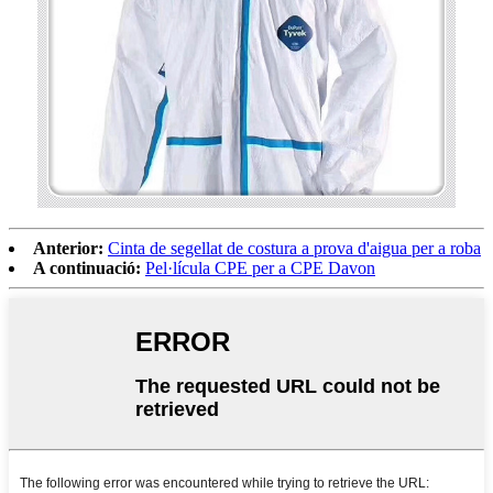
Anterior:
Cinta de segellat de costura a prova d'aigua per a roba
A continuació:
Pel·lícula CPE per a CPE Davon