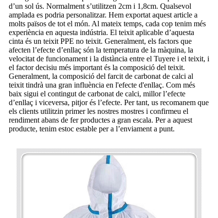
d’un sol ús. Normalment s’utilitzen 2cm i 1,8cm. Qualsevol
amplada es podria personalitzar. Hem exportat aquest article a
molts països de tot el món. Al mateix temps, cada cop tenim més
experiència en aquesta indústria. El teixit aplicable d’aquesta
cinta és un teixit PPE no teixit. Generalment, els factors que
afecten l’efecte d’enllaç són la temperatura de la màquina, la
velocitat de funcionament i la distància entre el Tuyere i el teixit, i
el factor decisiu més important és la composició del teixit.
Generalment, la composició del farcit de carbonat de calci al
teixit tindrà una gran influència en l'efecte d'enllaç. Com més
baix sigui el contingut de carbonat de calci, millor l’efecte
d’enllaç i viceversa, pitjor és l’efecte. Per tant, us recomanem que
els clients utilitzin primer les nostres mostres i confirmeu el
rendiment abans de fer productes a gran escala. Per a aquest
producte, tenim estoc estable per a l’enviament a punt.