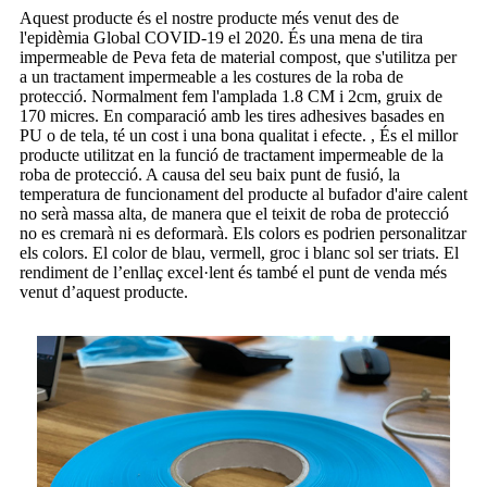
Aquest producte és el nostre producte més venut des de
l'epidèmia Global COVID-19 el 2020. És una mena de tira
impermeable de Peva feta de material compost, que s'utilitza per
a un tractament impermeable a les costures de la roba de
protecció. Normalment fem l'amplada 1.8 CM i 2cm, gruix de
170 micres. En comparació amb les tires adhesives basades en
PU o de tela, té un cost i una bona qualitat i efecte. , És el millor
producte utilitzat en la funció de tractament impermeable de la
roba de protecció. A causa del seu baix punt de fusió, la
temperatura de funcionament del producte al bufador d'aire calent
no serà massa alta, de manera que el teixit de roba de protecció
no es cremarà ni es deformarà. Els colors es podrien personalitzar
els colors. El color de blau, vermell, groc i blanc sol ser triats. El
rendiment de l’enllaç excel·lent és també el punt de venda més
venut d’aquest producte.