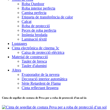
Roba Ourdoor
Roba interior perfecta
Camisa perfecta
Etiqueta de transferència de calor
Calçat
Roba de protecció
Peces de roba perfecta
Insígnia brodada
Laminació tèxtil
Luggages
Cinta electrònica de cinema 3c
Caixa de protecció elèctrica
Material de construcció
Tauler de bresca
Tauler d'alumini
Altres
Evaporador de la nevera
Decoració interior automàtica
Sèrie Retardent de Flama
Cinta reflectant lleugera
Cinta de segellat de costura de Peva per a roba de protecció d’un sol ús