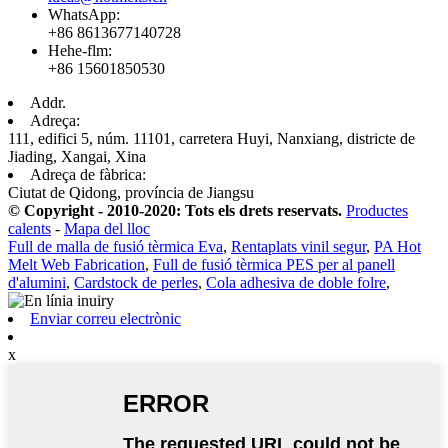
WhatsApp:
+86 8613677140728
Hehe-flm:
+86 15601850530
Addr.
Adreça:
111, edifici 5, núm. 11101, carretera Huyi, Nanxiang, districte de
Jiading, Xangai, Xina
Adreça de fàbrica:
Ciutat de Qidong, província de Jiangsu
© Copyright - 2010-2020: Tots els drets reservats.
Productes
calents
-
Mapa del lloc
Full de malla de fusió tèrmica Eva
,
Rentaplats vinil segur
,
PA Hot
Melt Web Fabrication
,
Full de fusió tèrmica PES per al panell
d'alumini
,
Cardstock de perles
,
Cola adhesiva de doble folre
,
Enviar correu electrònic
x