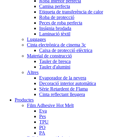
Roba interior perfecta
Camisa perfecta
Etiqueta de transferència de calor
Roba de protecció
Peces de roba perfecta
Insígnia brodada
Laminació tèxtil
Luggages
Cinta electrònica de cinema 3c
Caixa de protecció elèctrica
Material de construcció
Tauler de bresca
Tauler d'alumini
Altres
Evaporador de la nevera
Decoració interior automàtica
Sèrie Retardent de Flama
Cinta reflectant lleugera
Productes
Film Adhesive Hot Melt
Eva
Pes
TPU
PO
PA