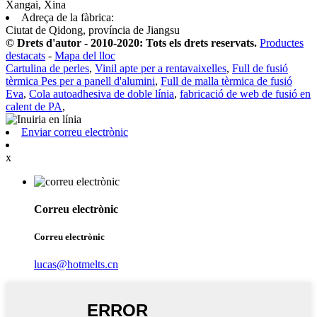
Xangai, Xina
Adreça de la fàbrica:
Ciutat de Qidong, província de Jiangsu
© Drets d'autor - 2010-2020: Tots els drets reservats.
Productes
destacats
-
Mapa del lloc
Cartulina de perles
,
Vinil apte per a rentavaixelles
,
Full de fusió
tèrmica Pes per a panell d'alumini
,
Full de malla tèrmica de fusió
Eva
,
Cola autoadhesiva de doble línia
,
fabricació de web de fusió en
calent de PA
,
Enviar correu electrònic
x
Correu electrònic
Correu electrònic
lucas@hotmelts.cn