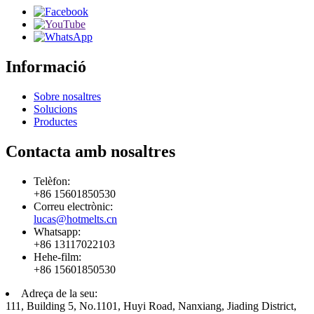
Informació
Sobre nosaltres
Solucions
Productes
Contacta amb nosaltres
Telèfon:
+86 15601850530
Correu electrònic:
lucas@hotmelts.cn
Whatsapp:
+86 13117022103
Hehe-film:
+86 15601850530
Adreça de la seu:
111, Building 5, No.1101, Huyi Road, Nanxiang, Jiading District,