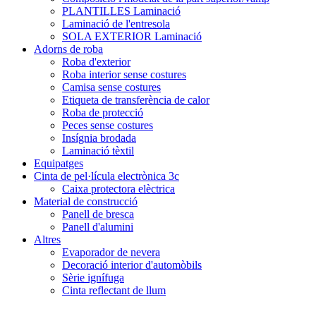
PLANTILLES Laminació
Laminació de l'entresola
SOLA EXTERIOR Laminació
Adorns de roba
Roba d'exterior
Roba interior sense costures
Camisa sense costures
Etiqueta de transferència de calor
Roba de protecció
Peces sense costures
Insígnia brodada
Laminació tèxtil
Equipatges
Cinta de pel·lícula electrònica 3c
Caixa protectora elèctrica
Material de construcció
Panell de bresca
Panell d'alumini
Altres
Evaporador de nevera
Decoració interior d'automòbils
Sèrie ignífuga
Cinta reflectant de llum