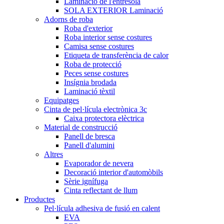
Laminació de l'entresola
SOLA EXTERIOR Laminació
Adorns de roba
Roba d'exterior
Roba interior sense costures
Camisa sense costures
Etiqueta de transferència de calor
Roba de protecció
Peces sense costures
Insígnia brodada
Laminació tèxtil
Equipatges
Cinta de pel·lícula electrònica 3c
Caixa protectora elèctrica
Material de construcció
Panell de bresca
Panell d'alumini
Altres
Evaporador de nevera
Decoració interior d'automòbils
Sèrie ignífuga
Cinta reflectant de llum
Productes
Pel·lícula adhesiva de fusió en calent
EVA