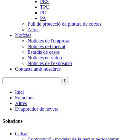
PES
TPU
PO
PA
Full de protecció de pintura de cotxes
Altres
Notícies
Notícies de l'empresa
Notícies del mercat
Estudis de casos
Notícies en vídeo
Notícies de l'exposició
Contacta amb nosaltres
Inici
Solucions
Altres
Evaporador de nevera
Solucions
Calçat
Composició i modelat de la part superior/vamp